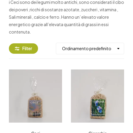
i Ceci sono dei legumi molto antichi, sono considerati il cibo
dei poveri ,ricchi di sostanze azotate, zuccheri , vitamina ,
Sali minerali , calcio e ferro. Hanno un’ elevato valore
energetico grazie all’elevata quantità di grassi in essi
contenuta.
Filter