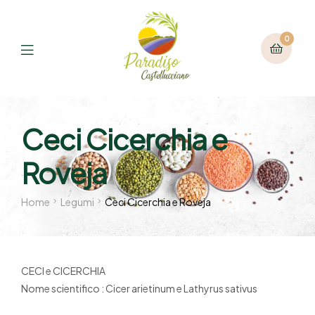
0
Ceci Cicerchia e
Roveja
Home
Legumi
Ceci Cicerchia e Roveja
CECI e CICERCHIA
Nome scientifico : Cicer arietinum e Lathyrus sativus