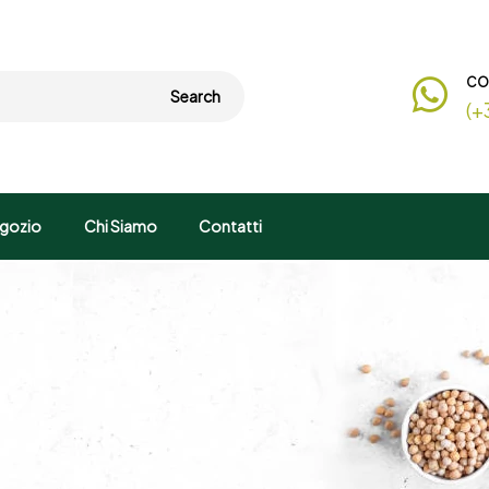
CO
Search
(+
gozio
Chi Siamo
Contatti