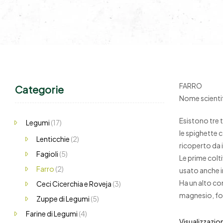
FARRO
Categorie
Nome scienti
Esistono tre t
Legumi
(17)
le spighette c
Lenticchie
(2)
ricoperto da i
Fagioli
(5)
Le prime colt
Farro
(2)
usato anche in 
Ha un alto con
Ceci Cicerchia e Roveja
(3)
magnesio, fosf
Zuppe di Legumi
(5)
Farine di Legumi
(4)
Visualizzazione