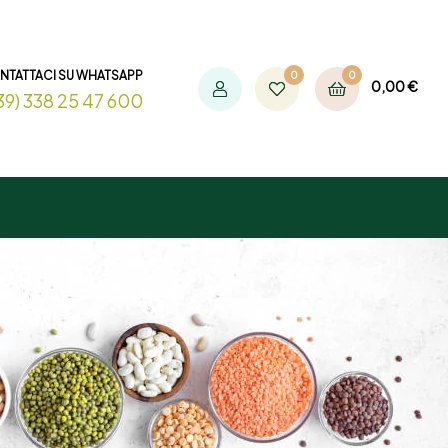
NTATTACI SU WHATSAPP
0
0
0,00
€
39) 338 25 47 600