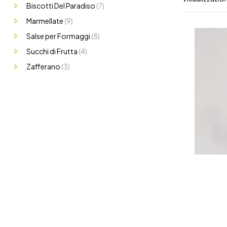
Biscotti Del Paradiso
(7)
Marmellate
(9)
Salse per Formaggi
(8)
Succhi di Frutta
(4)
Zafferano
(3)