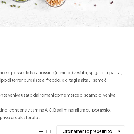
minacee, possiede la cariosside (il chicco) vestita, spiga compatta ,
 di terreno, resiste al freddo, è di taglia alta , il seme è
 .
vamente veniva usato dai romani come merce di scambio, veniva
ino, contiene vitamine A,C,B sali minerali tra cui potassio,
 privo di colesterolo .