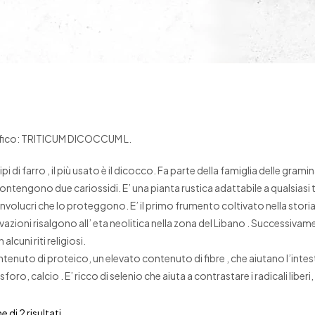
fico: TRITICUM DICOCCUM L.
ipi di farro , il più usato è il dicocco. Fa parte della famiglia delle gra
ontengono due cariossidi. E’ una pianta rustica adattabile a qualsiasi tipo
nvolucri che lo proteggono. E’ il primo frumento coltivato nella storia
ivazioni risalgono all’ eta neolitica nella zona del Libano . Successi
alcuni riti religiosi.
tenuto di proteico, un elevato contenuto di fibre , che aiutano l’intest
oro, calcio . E’ ricco di selenio che aiuta a contrastare i radicali liberi,
 di 2 risultati