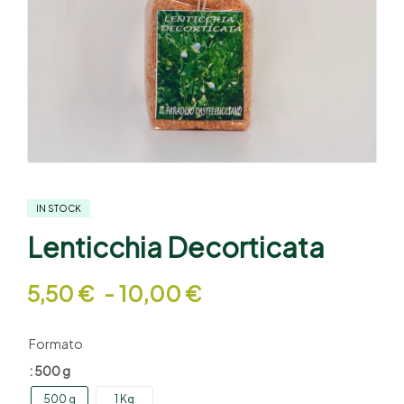
IN STOCK
Lenticchia Decorticata
5,50
€
-
10,00
€
Formato
: 500 g
500 g
1 Kg