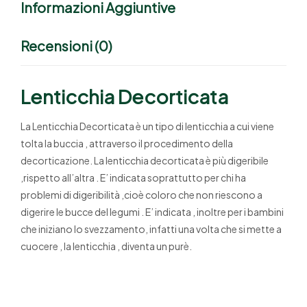
Informazioni Aggiuntive
Recensioni (0)
Lenticchia Decorticata
La Lenticchia Decorticata è un tipo di lenticchia a cui viene
tolta la buccia , attraverso il procedimento della
decorticazione. La lenticchia decorticata è più digeribile
,rispetto all’altra . E’ indicata soprattutto per chi ha
problemi di digeribilità ,cioè coloro che non riescono a
digerire le bucce del legumi . E’ indicata , inoltre per i bambini
che iniziano lo svezzamento, infatti una volta che si mette a
cuocere , la lenticchia , diventa un purè.