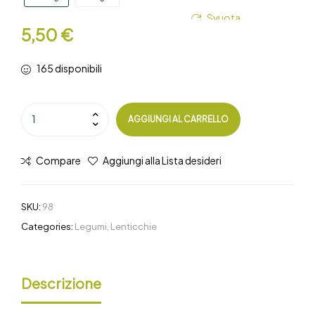
Svuota
5,50
€
165 disponibili
AGGIUNGI AL CARRELLO
Compare
Aggiungi alla Lista desideri
SKU:
98
Categories:
Legumi
,
Lenticchie
Descrizione