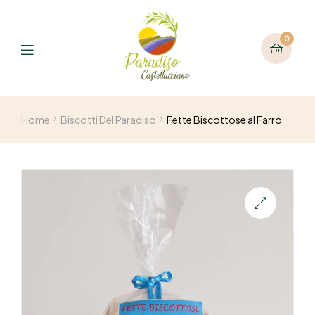
0
Home
Biscotti Del Paradiso
Fette Biscottose al Farro
🔍