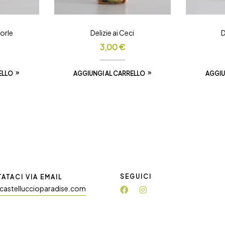
dorle
Delizie ai Ceci
D
3,00
€
ELLO
AGGIUNGI AL CARRELLO
AGGIU
SEGUICI
ATACI VIA EMAIL
castelluccioparadise.com