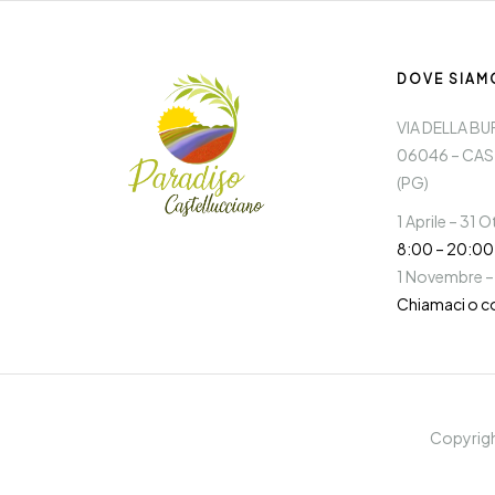
DOVE SIAM
VIA DELLA BU
06046 – CAS
(PG)
1 Aprile – 31 
8:00 – 20:00
1 Novembre –
Chiamaci o c
Copyrig