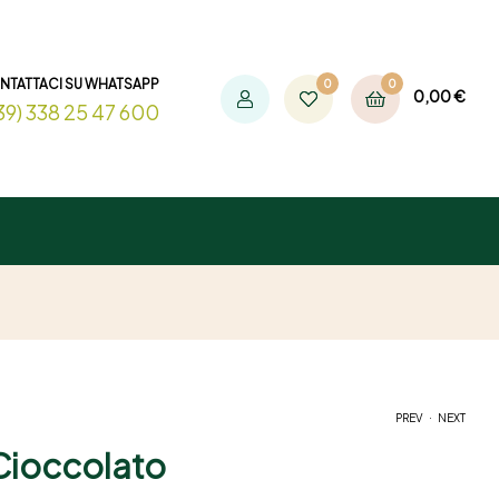
NTATTACI SU WHATSAPP
0
0
0,00
€
39) 338 25 47 600
.
PREV
NEXT
 Cioccolato
3,00
€