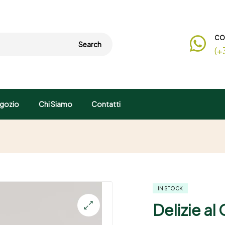
CO
Search
(+
gozio
Chi Siamo
Contatti
IN STOCK
Delizie al
🔍