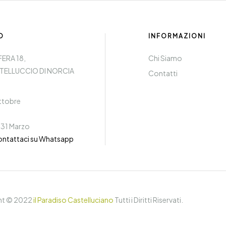
O
INFORMAZIONI
FERA 18,
Chi Siamo
TELLUCCIO DI NORCIA
Contatti
Ottobre
 31 Marzo
ontattaci su Whatsapp
ht © 2022
il Paradiso Castelluciano
Tutti i Diritti Riservati.