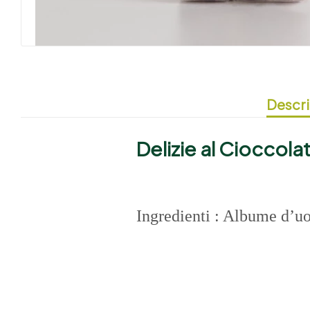
Descri
Delizie al Cioccola
Ingredienti : A
lbume d’uo