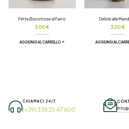
Fette Biscottose al Farro
Delizie alle Man
3,00
€
3,00
€
AGGIUNGI AL CARRELLO
AGGIUNGI AL CARR
CHIAMACI 24/7
CONT
info@
(+39) 338 25 47 600