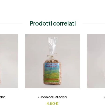
Prodotti correlati
eno
Zuppa del Paradiso
4,50
€