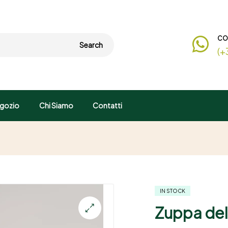
CO
Search
(+
gozio
Chi Siamo
Contatti
IN STOCK
Zuppa del
🔍