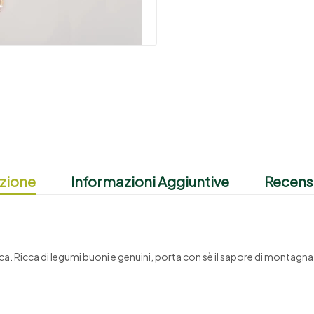
zione
Informazioni Aggiuntive
Recensi
a. Ricca di legumi buoni e genuini, porta con sè il sapore di montagna