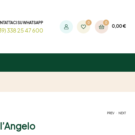
NTATTACI SU WHATSAPP
0
0
0,00
€
39) 338 25 47 600
.
PREV
NEXT
l’Angelo
4,00
4,00
€
€
-
-
7,50
7,50
€
€