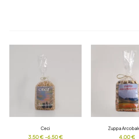
Ceci
Zuppa Arcobal
3,50
€
-
6,50
€
4,00
€