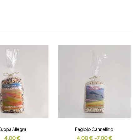
Zuppa Allegra
Fagiolo Cannellino
4,00
€
4,00
€
-
7,00
€