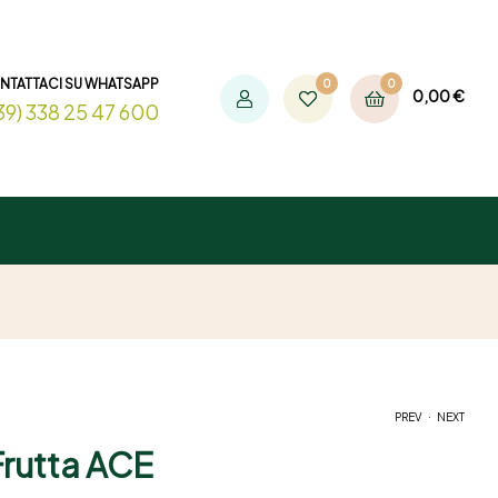
NTATTACI SU WHATSAPP
0
0
0,00
€
39) 338 25 47 600
.
PREV
NEXT
Frutta ACE