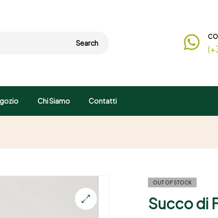
CO
Search
(+
gozio
Chi Siamo
Contatti
OUT OF STOCK
Succo di 
🔍