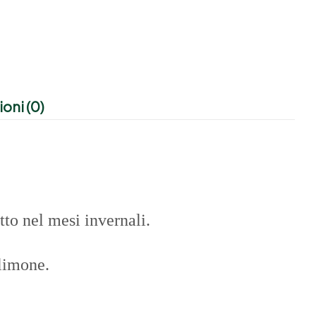
oni (0)
tto nel mesi invernali.
 limone.