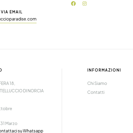
VIA EMAIL
uccioparadise.com
O
INFORMAZIONI
FERA 18,
Chi Siamo
TELLUCCIO DI NORCIA
Contatti
Ottobre
 31 Marzo
ontattaci su Whatsapp